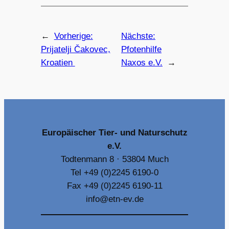
←
Vorherige:
Nächste:
Prijatelji Čakovec,
Pfotenhilfe
Kroatien
Naxos e.V.
→
Europäischer Tier- und Naturschutz
e.V.
Todtenmann 8 · 53804 Much
Tel +49 (0)2245 6190-0
Fax +49 (0)2245 6190-11
info@etn-ev.de