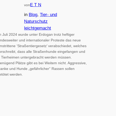
E T N
von
in
Blog
, 
Tier- und
Naturschutz
leichtgemacht
m Juli 2024 wurde unter Erdogan trotz heftiger
andesweiter und internationaler Proteste das neue
mstrittene ‘Straßentiergesetz’ verabschiedet, welches
orschreibt, dass alle Straßenhunde eingefangen und
n Tierheimen untergebracht werden müssen.
enügend Plätze gibt es bei Weitem nicht. Aggressive,
ranke und Hunde „gefährlicher“ Rassen sollen
etötet werden.