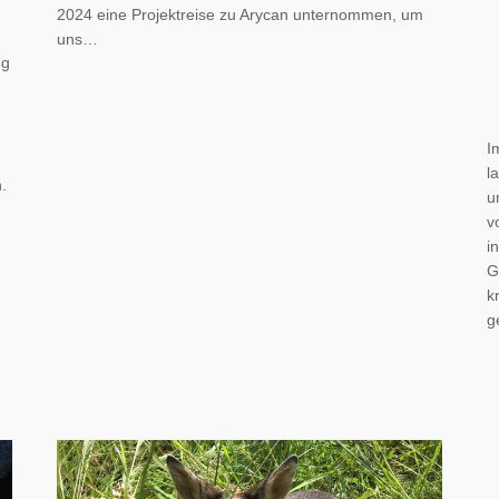
2024 eine Projektreise zu Arycan unternommen, um
uns…
ng
I
l
.
u
v
i
G
k
g