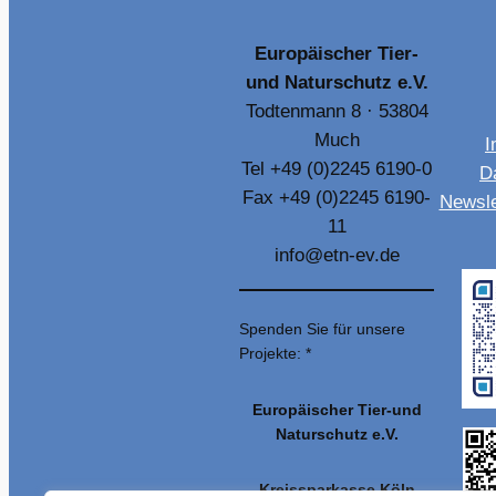
Europäischer Tier-
und Naturschutz e.V.
Todtenmann 8 · 53804
Much
I
Tel +49 (0)2245 6190-0
D
Fax +49 (0)2245 6190-
Newsle
11
info@etn-ev.de
Spenden Sie für unsere
Projekte: *
Europäischer Tier-und
Naturschutz e.V.
Kreissparkasse Köln