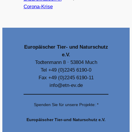
Corona-Krise
Europäischer Tier- und Naturschutz
e.V.
Todtenmann 8 · 53804 Much
Tel +49 (0)2245 6190-0
Fax +49 (0)2245 6190-11
info@etn-ev.de
Spenden Sie für unsere Projekte: *
Europäischer Tier-und Naturschutz e.V.