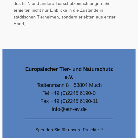
des ETN und andere Tierschutzeinrichtungen. Sie
erhielten nicht nur Einblicke in die Zustände in
städtischen Tierheimen, sondern erlebten aus erster
Hand,…
Europäischer Tier- und Naturschutz
e.V.
Todtenmann 8 · 53804 Much
Tel +49 (0)2245 6190-0
Fax +49 (0)2245 6190-11
info@etn-ev.de
Spenden Sie für unsere Projekte: *