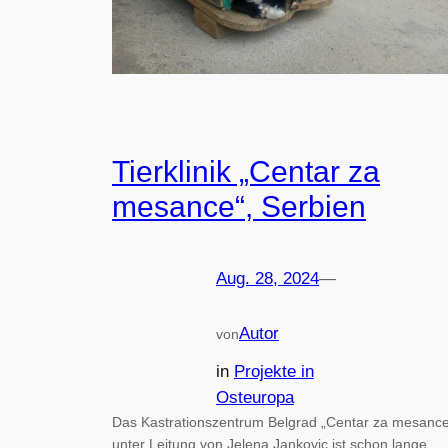
Tierklinik „Centar za
mesance“, Serbien
Aug. 28, 2024
—
Autor
von
in
Projekte in
Osteuropa
Das Kastrationszentrum Belgrad „Centar za mesanc
unter Leitung von Jelena Jankovic ist schon lange