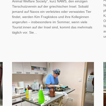
Animal Welfare Society“, kurz NAWS, den einzigen
N
Tierschutzverein auf der griechischen Insel. Sobald
p
jemand auf Naxos ein verletztes oder verwaistes Tier
K
findet, werden Kim Fragkiskos und ihre Kolleginnen
O
angerufen – insbesondere im Sommer, wenn viele
N
Tourist:innen auf der Insel sind, kommt das mehrmals
a
täglich vor. Sie…
u