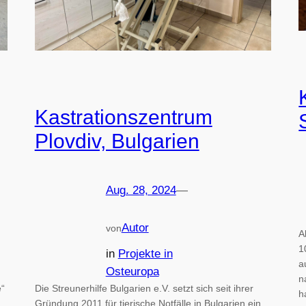
Kastrationszentrum
Plovdiv, Bulgarien
Aug. 28, 2024
—
Autor
von
A
1
in
Projekte in
a
Osteuropa
n
e“
Die Streunerhilfe Bulgarien e.V. setzt sich seit ihrer
h
Gründung 2011 für tierische Notfälle in Bulgarien ein.