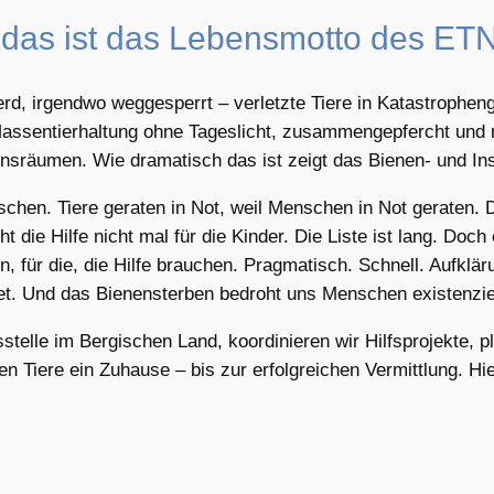
 – das ist das Lebensmotto des ETN
rd, irgendwo weggesperrt – verletzte Tiere in Katastrophengeb
 Massentierhaltung ohne Tageslicht, zusammengepfercht und
nsräumen. Wie dramatisch das ist zeigt das Bienen- und In
nschen. Tiere geraten in Not, weil Menschen in Not geraten.
 die Hilfe nicht mal für die Kinder. Die Liste ist lang. Doch e
n, für die, die Hilfe brauchen. Pragmatisch. Schnell. Aufkläru
tet. Und das Bienensterben bedroht uns Menschen existenziel
elle im Bergischen Land, koordinieren wir Hilfsprojekte, pl
nden Tiere ein Zuhause – bis zur erfolgreichen Vermittlung. Hi