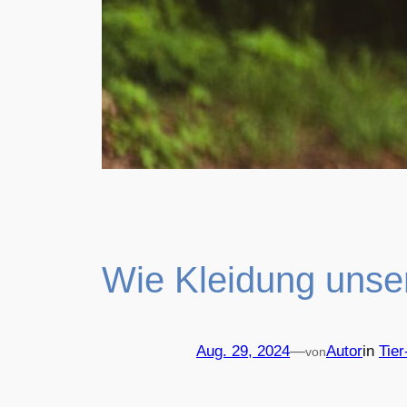
Wie Kleidung unse
Aug. 29, 2024
—
Autor
in
Tier
von