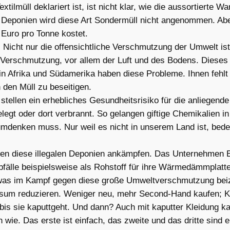
xtilmüll deklariert ist, ist nicht klar, wie die aussortierte W
 Deponien wird diese Art Sondermüll nicht angenommen. Aber f
Euro pro Tonne kostet.
 Nicht nur die offensichtliche Verschmutzung der Umwelt ist
e Verschmutzung, vor allem der Luft und des Bodens. Dieses 
in Afrika und Südamerika haben diese Probleme. Ihnen fehl
den Müll zu beseitigen.
 stellen ein erhebliches Gesundheitsrisiko für die anliegen
legt oder dort verbrannt. So gelangen giftige Chemikalien in
mdenken muss. Nur weil es nicht in unserem Land ist, bedeu
en diese illegalen Deponien ankämpfen. Das Unternehmen Ecof
labfälle beispielsweise als Rohstoff für ihre Wärmedämmplatt
etwas im Kampf gegen diese große Umweltverschmutzung bei
um reduzieren. Weniger neu, mehr Second-Hand kaufen; Klei
n bis sie kaputtgeht. Und dann? Auch mit kaputter Kleidung 
ie. Das erste ist einfach, das zweite und das dritte sind e