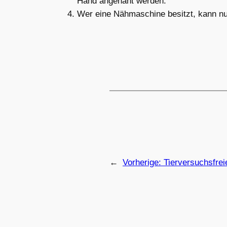
Hand angenäht werden.
Wer eine Nähmaschine besitzt, kann n
←
Vorherige:
Tierversuchsfrei