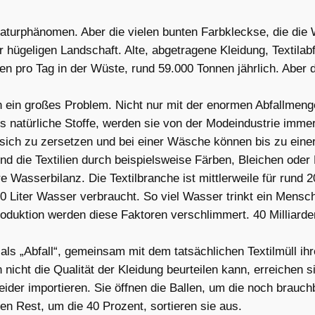
aturphänomen. Aber die vielen bunten Farbkleckse, die die 
 hügeligen Landschaft. Alte, abgetragene Kleidung, Textilab
n pro Tag in der Wüste, rund 59.000 Tonnen jährlich. Aber da
n ein großes Problem. Nicht nur mit der enormen Abfallmeng
als natürliche Stoffe, werden sie von der Modeindustrie imme
sich zu zersetzen und bei einer Wäsche können bis zu einer
d die Textilien durch beispielsweise Färben, Bleichen oder 
re Wasserbilanz. Die Textilbranche ist mittlerweile für run
00 Liter Wasser verbraucht. So viel Wasser trinkt ein Mensch
duktion werden diese Faktoren verschlimmert. 40 Milliarde
als „Abfall“, gemeinsam mit dem tatsächlichen Textilmüll ih
cht die Qualität der Kleidung beurteilen kann, erreichen s
kleider importieren. Sie öffnen die Ballen, um die noch brau
n Rest, um die 40 Prozent, sortieren sie aus.