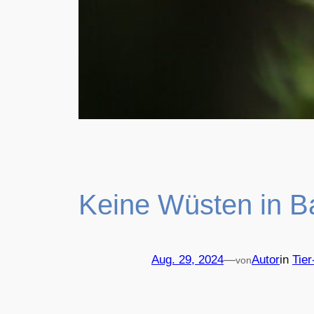
Keine Wüsten in B
Aug. 29, 2024
—
Autor
in
Tier
von