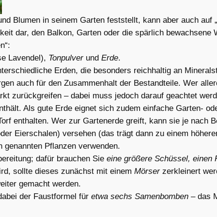
d Blumen in seinem Garten feststellt, kann aber auch auf 
keit dar, den Balkon, Garten oder die spärlich bewachsene 
n“:
se Lavendel),
Tonpulver
und
Erde
.
erschiedliche Erden, die besonders reichhaltig an Mineralsto
gen auch für den Zusammenhalt der Bestandteile. Wer aller
kt zurückgreifen – dabei muss jedoch darauf geachtet werd
enthält. Als gute Erde eignet sich zudem einfache Garten- 
Torf enthalten. Wer zur Gartenerde greift, kann sie je nach
der Eierschalen) versehen (das trägt dann zu einem höheren
en genannten Pflanzen verwenden.
bereitung; dafür brauchen Sie
eine größere Schüssel, einen 
ird, sollte dieses zunächst mit einem
Mörser
zerkleinert wer
eiter gemacht werden.
abei der Faustformel für
etwa sechs Samenbomben
– das M