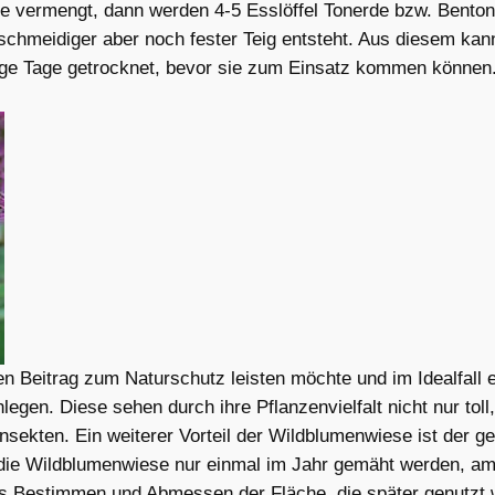
rde vermengt, dann werden 4-5 Esslöffel Tonerde bzw. Bento
eschmeidiger aber noch fester Teig entsteht. Aus diesem k
 Tage getrocknet, bevor sie zum Einsatz kommen können. D
n Beitrag zum Naturschutz leisten möchte und im Idealfall e
nlegen. Diese sehen durch ihre Pflanzenvielfalt nicht nur tol
 Insekten. Ein weiterer Vorteil der Wildblumenwiese ist der
ie Wildblumenwiese nur einmal im Jahr gemäht werden, am
as Bestimmen und Abmessen der Fläche, die später genutzt w