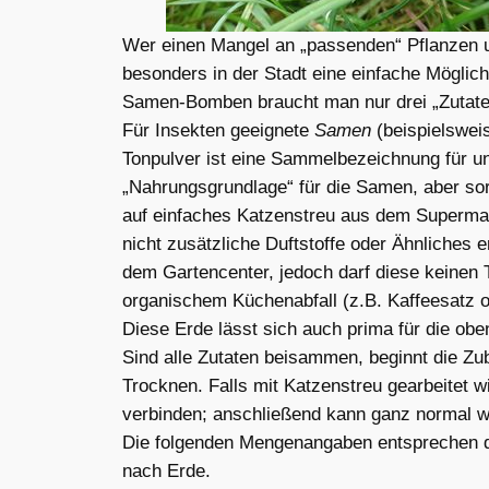
Wer einen Mangel an „passenden“ Pflanzen un
besonders in der Stadt eine einfache Möglich
Samen-Bomben braucht man nur drei „Zutate
Für Insekten geeignete
Samen
(beispielswei
Tonpulver ist eine Sammelbezeichnung für unt
„Nahrungsgrundlage“ für die Samen, aber sor
auf einfaches Katzenstreu aus dem Supermar
nicht zusätzliche Duftstoffe oder Ähnliches 
dem Gartencenter, jedoch darf diese keinen 
organischem Küchenabfall (z.B. Kaffeesatz o
Diese Erde lässt sich auch prima für die ob
Sind alle Zutaten beisammen, beginnt die Zu
Trocknen. Falls mit Katzenstreu gearbeitet w
verbinden; anschließend kann ganz normal w
Die folgenden Mengenangaben entsprechen d
nach Erde.