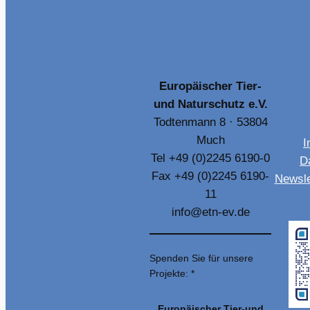
Europäischer Tier-
und Naturschutz e.V.
Todtenmann 8 · 53804
Much
I
Tel +49 (0)2245 6190-0
D
Fax +49 (0)2245 6190-
Newsle
11
info@etn-ev.de
Spenden Sie für unsere
Projekte: *
Europäischer Tier-und