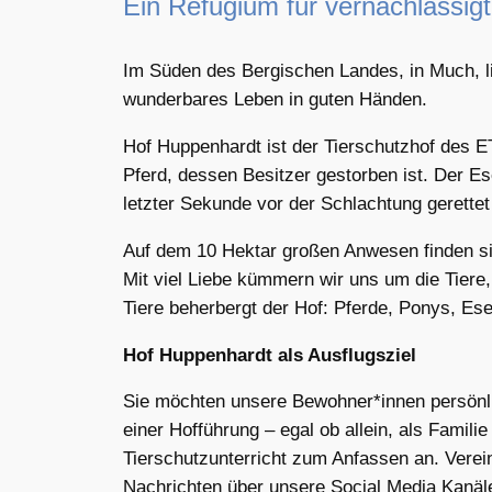
Ein Refugium für vernachlässigt
Im Süden des Bergischen Landes, in Much, lieg
wunderbares Leben in guten Händen.
Hof Huppenhardt ist der Tierschutzhof des ET
Pferd, dessen Besitzer gestorben ist. Der E
letzter Sekunde vor der Schlachtung gerette
Auf dem 10 Hektar großen Anwesen finden si
Mit viel Liebe kümmern wir uns um die Tiere
Tiere beherbergt der Hof: Pferde, Ponys, Es
Hof Huppenhardt als Ausflugsziel
Sie möchten unsere Bewohner*innen persönli
einer Hofführung – egal ob allein, als Famil
Tierschutzunterricht zum Anfassen an. Verei
Nachrichten über unsere Social Media Kanäl