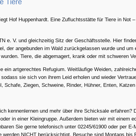
e Tiere
t Hof Huppenhardt. Eine Zufluchtsstätte für Tiere in Not – u
N e. V. und gleichzeitig Sitz der Geschäftsstelle. Hier fin
sel, der angebunden im Wald zurückgelassen wurde und um e
t wurden. Tiere, die abgemagert, krank oder mit schweren 
e ein artgerechtes Refugium. Weitläufige Weiden, zahlreic
, sodass sie sich von ihrem Leid erholen und wieder Vertr
el, Schafe, Ziegen, Schweine, Rinder, Hühner, Enten, Katze
ch kennenlernen und mehr über ihre Schicksale erfahren? D
ie oder in einer Kleingruppe. Außerdem bieten wir mit einem
nbaren Sie gerne telefonisch unter 02245/61900 oder per E-M
e werden NICHT berücksichtigt. Besuche sind Montags bis 